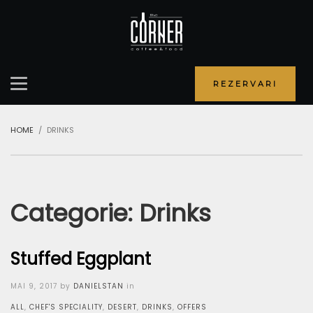
REZERVARI
HOME
DRINKS
Categorie:
Drinks
Stuffed Eggplant
Posted
MAI 9, 2017
by
DANIELSTAN
in
on
ALL
,
CHEF'S SPECIALITY
,
DESERT
,
DRINKS
,
OFFERS