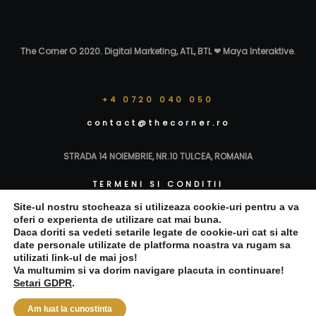
The Corner © 2020. Digital Marketing, ATL, BTL ❤ Maya Interaktive
.
+4 0720 040 050
contact@thecorner.ro
STRADA 14 NOIEMBRIE, NR.10 TULCEA, ROMANIA
TERMENI SI CONDITII
Site-ul nostru stocheaza si utilizeaza cookie-uri pentru a va
POLITICA DE CONFIDENTIALITATE
oferi o experienta de utilizare cat mai buna.
Daca doriti sa vedeti setarile legate de cookie-uri cat si alte
date personale utilizate de platforma noastra va rugam sa
POLITICA COOKIES
utilizati link-ul de mai jos!
Va multumim si va dorim navigare placuta in continuare!
Setari GDPR
.
Am luat la cunostinta